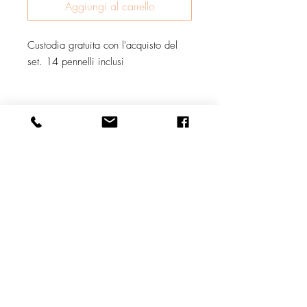
Aggiungi al carrello
Custodia gratuita con l'acquisto del
set. 14 pennelli inclusi
Natural Skincare | Vegan Makeup | Best Natural Skin Care
Returns & Refund Policy
Shipping Policy
Payment Methods
Reviews
Home
Contact
Presentazione
Bella Mademoiselle Cosmetics
www.bellamademoiselle.com
260 S Osceola Ave - ORLANDO, FL 32801 - USA
Contact - usa@bellamademoiselle.com