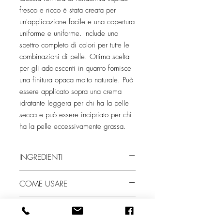
fresco e ricco è stata creata per
un'applicazione facile e una copertura
uniforme e uniforme. Include uno
spettro completo di colori per tutte le
combinazioni di pelle. Ottima scelta
per gli adolescenti in quanto fornisce
una finitura opaca molto naturale. Può
essere applicato sopra una crema
idratante leggera per chi ha la pelle
secca e può essere incipriato per chi
ha la pelle eccessivamente grassa.
INGREDIENTI
Acqua, miristato di isopropile, stearato di
COME USARE
glicole propilenico SE, acido stearico,
glicole propilenico, olio di lanolina,
Applicare su tutto il viso con la punta
trietanolammina, silicato di magnesio e
PERCHÉ LO AMIAMO
delle dita, una spugnetta a cuneo o un
alluminio, gomma di cellulosa,