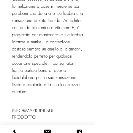
formulazione a base minerale senza 
parabeni che dona alle tue labbra una 
sensazione di seta liquida. Arricchito 
con acido ialuronico e vitamina E, è 
progettato per mantenere le tue labbra 
idratate e nutrite. La confezione 
costosa sembra un anello di diamanti, 
rendendolo perfetto per qualsiasi 
occasione speciale. I consumatori 
hanno parlato bene di questo 
lucidalabbra per la sua sensazione 
liscia e idratante e la sua lucentezza 
duratura.
INFORMAZIONI SUL
PRODOTTO
Un must have. Descritto dai clienti come