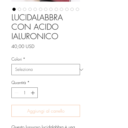
LUCIDALABBRA
CON ACIDO
IALURONICO
Prezzo
40,00 USD
Colori
*
Quantità
*
Aggiungi al carrello
Questo lussuoso lucidalabbra è una 