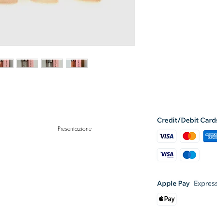
atural Skin Care
Presentazione
Bella Mademoiselle Cosmetics
www.bellamademoiselle.com
260 S Osceola Ave - ORLANDO, FL 32801 - USA
Contact - usa@bellamademoiselle.com