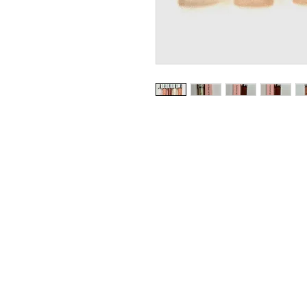
Natural Skincare | Vegan Makeup | Best N
Returns & Refund Policy
Shipping Policy
Payment Methods
Reviews
Home
Contact