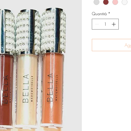
Quantità
*
Agg